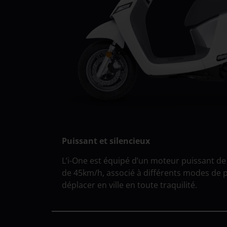
Recharge optimisée
vitesse
iOnex s’assure que tous vos matins comm
complète, grâce sa station optionnelle à do
amovible de l’i-One. Pas plus lourde qu’un 
retire et se place en toute simplicité dire
pour une recharge facile et un gain de te