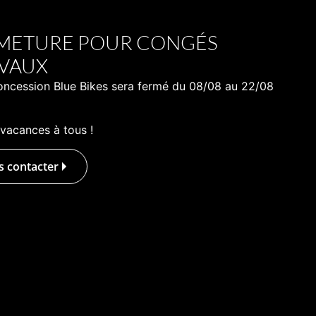
Offres
Magasin / Atelier
Contact
Free Bikes
METURE POUR CONGÉS
IVAUX
oncession Blue Bikes sera fermé du 08/08 au 22/08
vacances à tous !
 contacter
in facile, une maniabilité incomparable et un design
er éléctrique idéal pour vous accompagner au
uissance
Homologation
3,6 kW