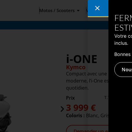
Motos / Scooters
Vélos
Occasions
FER
EST
Votre c
inclus.
i-ONE
Bonnes 
Kymco
Nous
Compact avec une prise en ma
moderne, l’i-One est le scoot
quotidien.
Prix
T.T.C
P
3 999 €
Coloris :
Blanc, Gris
Demander un essai