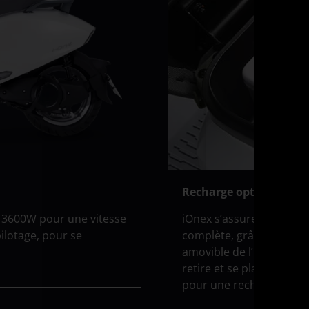
Simplifiez votre vie
encent avec une charge
Son poids très contenu 
micile et la batterie
des atouts indéniables 
pack d’eau, la batterie se
!
ctement dans le scooter,
mps considérable.