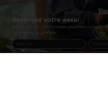
Réservez votre essai
Remplissez vos coordonnéees pour nous envoyer v
répondrons au plus vite.
En envoyant ce formulaire, vous acceptez que vos coordo
Bikes dans le cadre de votre demande.
Envoyer